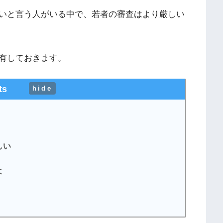
いと言う人がいる中で、若者の審査はより厳しい
有しておきます。
ts
[
hide
]
しい
よ